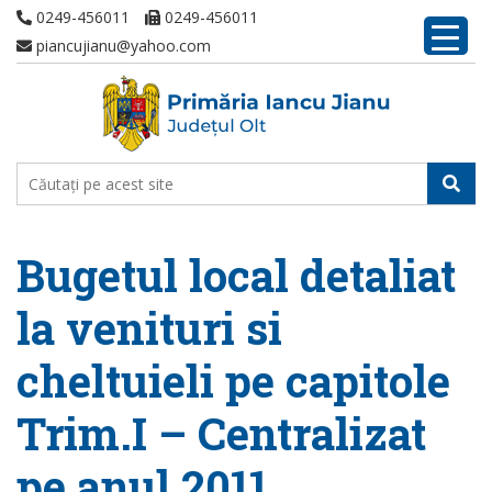
0249-456011
0249-456011
piancujianu@yahoo.com
Bugetul local detaliat
la venituri si
cheltuieli pe capitole
Trim.I – Centralizat
pe anul 2011